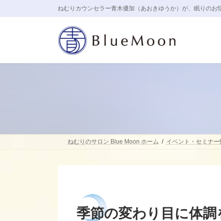
コ
ナ
ねむりカウンセラー青木優加（あおきゆうか）が、眠りのお
ン
ビ
テ
ゲ
ン
ー
ツ
シ
へ
ョ
ス
ン
キ
に
ッ
移
プ
動
ねむりのサロン Blue Moon ホーム
イベント・セミナー
季節の変わり目に体調