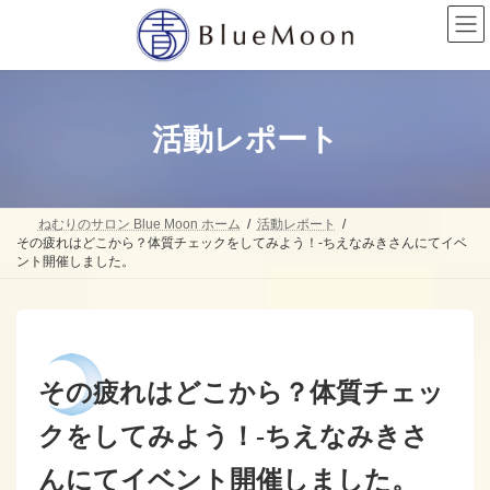
コ
ナ
ン
ビ
テ
ゲ
ン
ー
ツ
シ
へ
ョ
ス
ン
活動レポート
キ
に
ッ
移
プ
動
ねむりのサロン Blue Moon ホーム
活動レポート
その疲れはどこから？体質チェックをしてみよう！-ちえなみきさんにてイベ
ント開催しました。
その疲れはどこから？体質チェッ
クをしてみよう！-ちえなみきさ
んにてイベント開催しました。