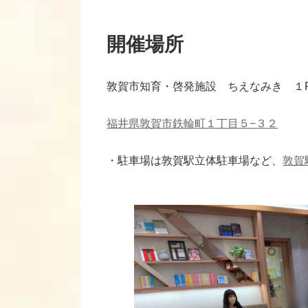
開催場所
敦賀市知育・啓発施設 ちえなみき １
福井県敦賀市鉄輪町１丁目５−３２
・駐車場は敦賀駅立体駐車場など、
敦賀