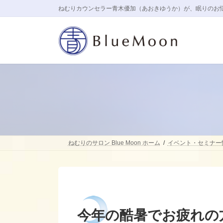
コ
ナ
ねむりカウンセラー青木優加（あおきゆうか）が、眠りのお
ン
ビ
テ
ゲ
ン
ー
ツ
シ
へ
ョ
ス
ン
キ
に
ッ
移
プ
動
ねむりのサロン Blue Moon ホーム
イベント・セミナー
今年の酷暑でお疲れの